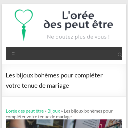
Aller
au
contenu
L'orée
des
Menu
peut
être
Les bijoux bohèmes pour compléter
Ne
votre tenue de mariage
doutez
plus
de
vous
L'orée des peut être
»
Bijoux
» Les bijoux bohèmes pour
!
compléter votre tenue de mariage